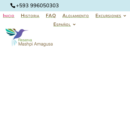
+593 996050303
Inicio
Historia
FAQ
Alojamiento
Excursiones
info@mashpi-
amagusa.com
Español